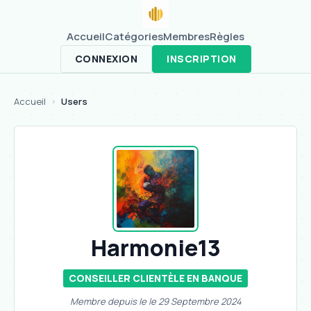
Accueil
Catégories
Membres
Règles
CONNEXION
INSCRIPTION
Accueil
Users
>
Harmonie13
CONSEILLER CLIENTÈLE EN BANQUE
Membre depuis le le 29 Septembre 2024